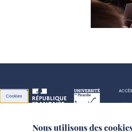
ACCÈS
Cookies
Acha
Actes
Nous utilisons des cookies
l’Université de
Fiche