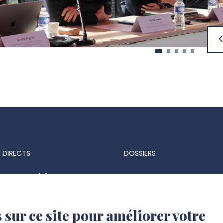
 DIRECTS
DOSSIERS
ts & marchés
Espace Presse
 réglementaires
Identité visuelle et logo
 sur ce site pour améliorer votre
 d'identité UPJV