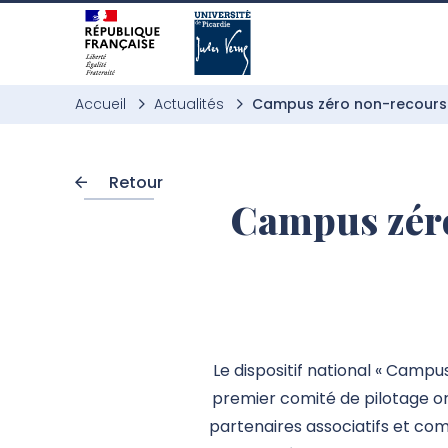
Aller à l’entête de page
Aller au menu principale
Aller au contenu principal
Aller à la recherche
Passer aux cookies
Aller au pied de page
Accueil
Actualités
Campus zéro non-recours : 
Retour
Campus zéro
Le dispositif national « Campu
premier comité de pilotage org
partenaires associatifs et c