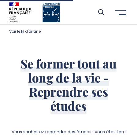
Aller à l’entête de page
Aller au menu principale
Aller au contenu principal
Aller à la recherche
Passer aux cookies
Aller au pied de page
Voir le fil d'ariane
Se former tout au
long de la vie -
Reprendre ses
études
Vous souhaitez reprendre des études : vous êtes libre