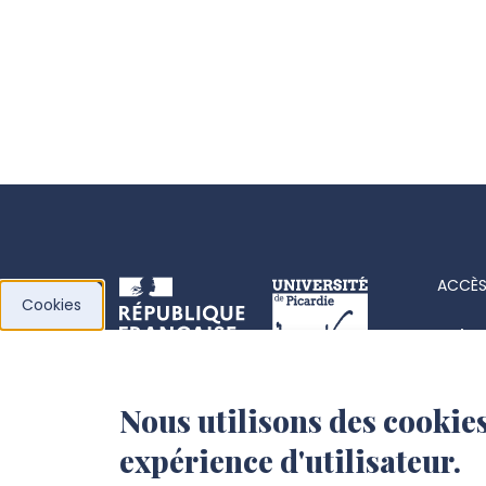
ACCÈS
Cookies
Acha
Actes
Nous utilisons des cookies
l’Université de
Fiche
expérience d'utilisateur.
Picardie Jules Verne
Offre