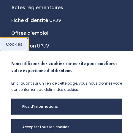
Actes réglementaires
Fiche d'identité UPJV
Offres d'emploi
Cookies
Fondation UPJV
Nous utilisons des cookies sur ce site pour améliorer
NOUS SUIVRE
votre expérience d'utilisateur.
Suivez-nous sur instagram (Nou
Suivez-nous sur linkedin (N
Suivez-nous sur facebo
En cliquant sur un lien de cette page, vous nous donnez votre
consentement de définir des cookies.
Mentions légales
Plus d'informations
Accessibilité
Données personnelles
Accepter tous les cookies