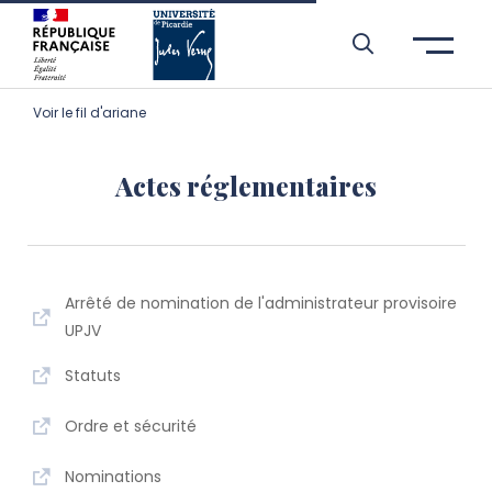
Aller à l’entête de page
Aller au menu principale
Aller au contenu principal
Aller à la recherche
Passer aux cookies
Aller au pied de page
Voir le fil d'ariane
Actes réglementaires
Arrêté de nomination de l'administrateur provisoire
UPJV
Statuts
Ordre et sécurité
Nominations