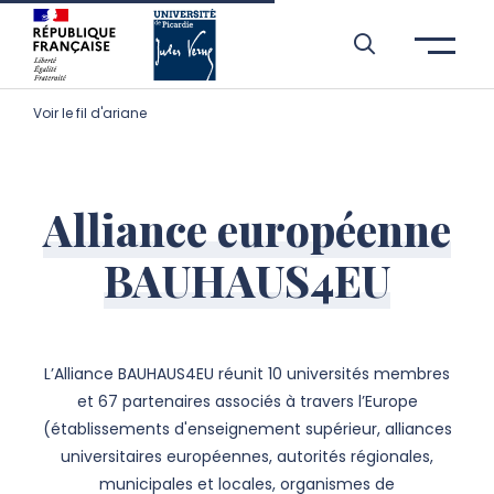
Aller à l’entête de page
Aller au menu principale
Aller au contenu principal
Aller à la recherche
Passer aux cookies
Aller au pied de page
Voir le fil d'ariane
Alliance européenne
BAUHAUS4EU
L’Alliance BAUHAUS4EU réunit 10 universités membres
et 67 partenaires associés à travers l’Europe
(établissements d'enseignement supérieur, alliances
universitaires européennes, autorités régionales,
municipales et locales, organismes de