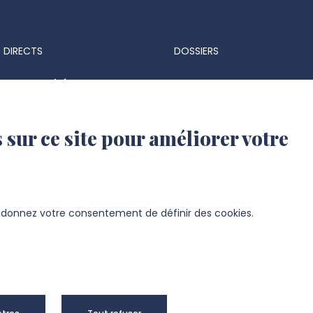
 DIRECTS
DOSSIERS
ts & marchés
Espace Presse
 réglementaires
Identité visuelle et logo
 sur ce site pour améliorer votre
 d'identité UPJV
s d'emploi
ation UPJV
s donnez votre consentement de définir des cookies.
sité de Picardie Jules Verne -
Mentions