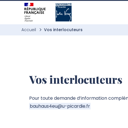
Aller à l’entête de page
Aller au menu principale
Aller au contenu principal
Aller à la recherche
Passer aux cookies
Aller au pied de page
Accueil
Vos interlocuteurs
Vos interlocuteurs
Pour toute demande d’information complém
bauhaus4eu@u-picardie.fr