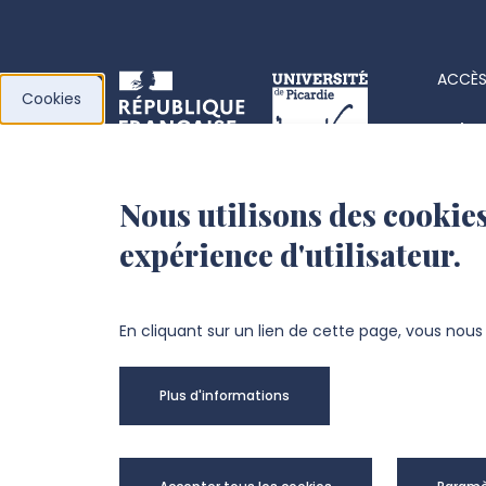
ACCÈS
Cookies
Acha
Actes
Nous utilisons des cookies
l’Université de
Fiche
expérience d'utilisateur.
Picardie Jules Verne
Offre
Fond
Chemin du Thil
En cliquant sur un lien de cette page, vous nou
80025 Amiens Cedex 1
Plus d'informations
+33 3 22 82 72 72
Univer