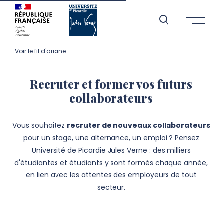
Aller à l’entête de page
Aller au menu principale
Aller au contenu principal
Aller à la recherche
Passer aux cookies
Aller au pied de page
Voir le fil d'ariane
Recruter et former vos futurs
collaborateurs
Vous souhaitez
recruter de nouveaux collaborateurs
pour un stage, une alternance, un emploi ? Pensez
Université de Picardie Jules Verne : des milliers
d'étudiantes et étudiants y sont formés chaque année,
en lien avec les attentes des employeurs de tout
secteur.