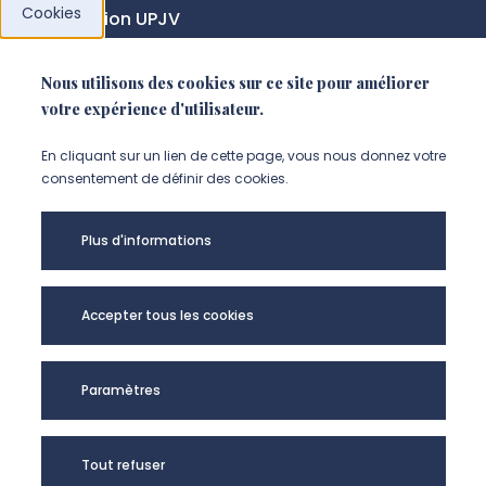
Cookies
Fondation UPJV
Nous utilisons des cookies sur ce site pour améliorer
NOUS SUIVRE
votre expérience d'utilisateur.
Suivez-nous sur instagram (Nou
Suivez-nous sur linkedin (N
Suivez-nous sur facebo
En cliquant sur un lien de cette page, vous nous donnez votre
consentement de définir des cookies.
Mentions légales
Plus d'informations
Accessibilité
Données personnelles
Accepter tous les cookies
Université de Picardie Jules Verne -
Paramètres
@Copyright 2024
Tout refuser