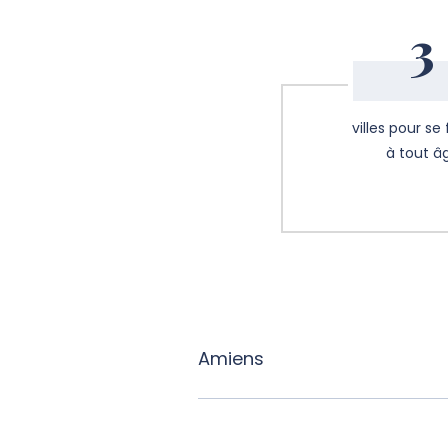
3
villes pour se
à tout â
Amiens