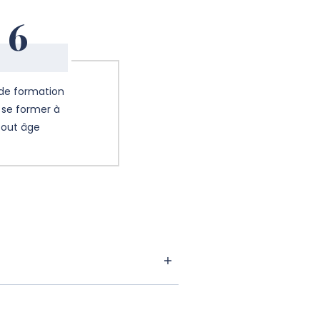
6
 de formation
 se former à
tout âge