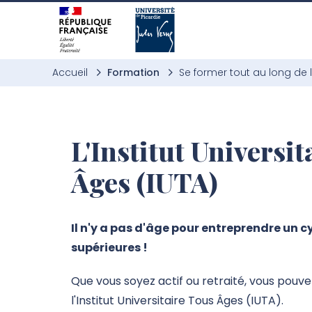
Aller à l’entête de page
Aller au menu principale
Aller au contenu principal
Aller à la recherche
Passer aux cookies
Aller au pied de page
Accueil
Formation
Se former tout au long de 
L'Institut Universit
Âges (IUTA)
Il n'y a pas d'âge pour entreprendre un c
supérieures !
Que vous soyez actif ou retraité, vous pouv
l'Institut Universitaire Tous Âges (IUTA).