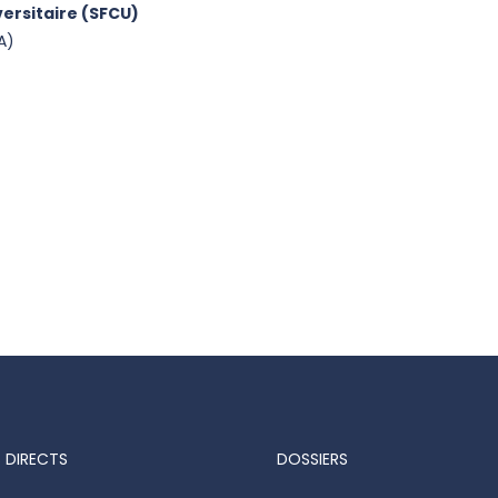
ersitaire (SFCU)
A)
 DIRECTS
DOSSIERS