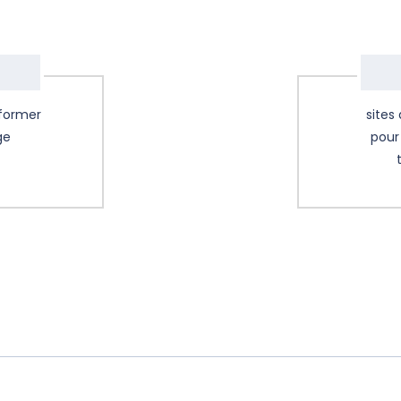
 former
sites
ge
pour