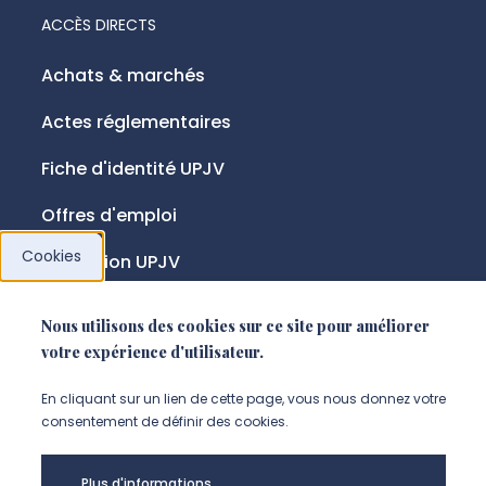
ACCÈS DIRECTS
Achats & marchés
Actes réglementaires
Fiche d'identité UPJV
Offres d'emploi
Cookies
Fondation UPJV
Nous utilisons des cookies sur ce site pour améliorer
NOUS SUIVRE
votre expérience d'utilisateur.
Suivez-nous sur instagram (Nou
Suivez-nous sur linkedin (N
Suivez-nous sur facebo
En cliquant sur un lien de cette page, vous nous donnez votre
consentement de définir des cookies.
Mentions légales
Plus d'informations