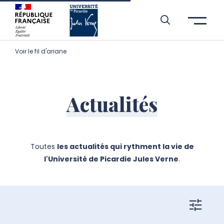
Aller à l’entête de page
Aller au menu principale
Aller au contenu principal
Aller à la recherche
Passer aux cookies
Aller au pied de page
Voir le fil d'ariane
Actualités
Toutes
les actualités qui rythment la vie de
l'Université de Picardie Jules Verne
.
filtres