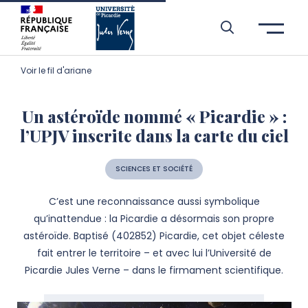
Aller à l’entête de page
Aller au menu principale
Aller au contenu principal
Aller à la recherche
Passer aux cookies
Aller au pied de page
Voir le fil d'ariane
Un astéroïde nommé « Picardie » :
l’UPJV inscrite dans la carte du ciel
SCIENCES ET SOCIÉTÉ
C’est une reconnaissance aussi symbolique
qu’inattendue : la Picardie a désormais son propre
astéroïde. Baptisé (402852) Picardie, cet objet céleste
fait entrer le territoire – et avec lui l’Université de
Picardie Jules Verne – dans le firmament scientifique.