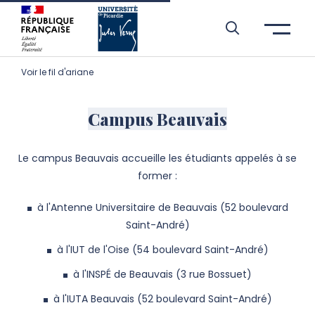
Aller à l’entête de page
Aller au menu principale
Aller au contenu principal
Aller à la recherche
Passer aux cookies
Aller au pied de page
Voir le fil d'ariane
Campus Beauvais
Le campus Beauvais accueille
les étudiants appelés à se
former :
à l'Antenne Universitaire de Beauvais (52 boulevard
Saint-André)
à l'IUT de l'Oise
(54 boulevard Saint-André)
à
l'INSPÉ de Beauvais (3 rue Bossuet)
à l'IUTA Beauvais (52 boulevard Saint-André)