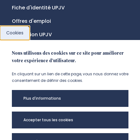
Fiche d'identité UPJV
Offres d'emploi
Cookies
Fondation UPJV
Nous utilisons des cookies sur ce site pour améliorer
NOUS SUIVRE
votre expérience d'utilisateur.
Suivez-nous sur instagram (Nou
Suivez-nous sur linkedin (N
Suivez-nous sur facebo
En cliquant sur un lien de cette page, vous nous donnez votre
consentement de définir des cookies.
Mentions légales
Plus d'informations
Accessibilité
Données personnelles
Accepter tous les cookies