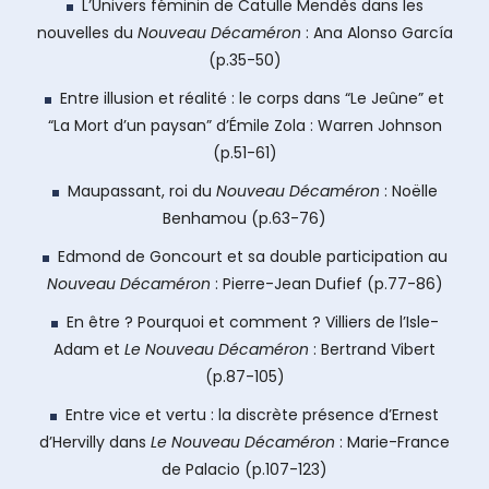
L’Univers féminin de Catulle Mendès dans les
nouvelles du
Nouveau Décaméron
: Ana Alonso García
(p.35-50)
Entre illusion et réalité : le corps dans “Le Jeûne” et
“La Mort d’un paysan” d’Émile Zola : Warren Johnson
(p.51-61)
Maupassant, roi du
Nouveau Décaméron
: Noëlle
Benhamou (p.63-76)
Edmond de Goncourt et sa double participation au
Nouveau Décaméron
: Pierre-Jean Dufief (p.77-86)
En être ? Pourquoi et comment ? Villiers de l’Isle-
Adam et
Le Nouveau Décaméron
: Bertrand Vibert
(p.87-105)
Entre vice et vertu : la discrète présence d’Ernest
d’Hervilly dans
Le Nouveau Décaméron
: Marie-France
de Palacio (p.107-123)