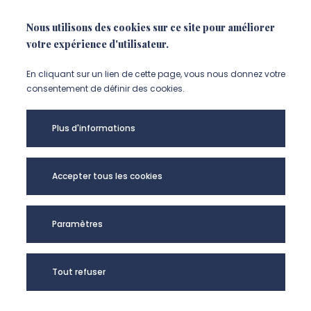
Le contrôle de gestion, c’est très simple quand on
Nous utilisons des cookies sur ce site pour améliorer
est bien guidé !
votre expérience d'utilisateur.
En cliquant sur un lien de cette page, vous nous donnez votre
consentement de définir des cookies.
Plus d'informations
Accepter tous les cookies
Paramètres
Tout refuser