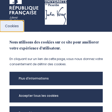
Cookies
l’Université de Picardie Jules
Nous utilisons des cookies sur ce site pour améliorer
Verne
votre expérience d'utilisateur.
Chemin du Thil
En cliquant sur un lien de cette page, vous nous donnez votre
80025 Amiens Cedex 1
consentement de définir des cookies.
+33 3 22 82 72 72
Plus d'informations
Accepter tous les cookies
DOSSIERS