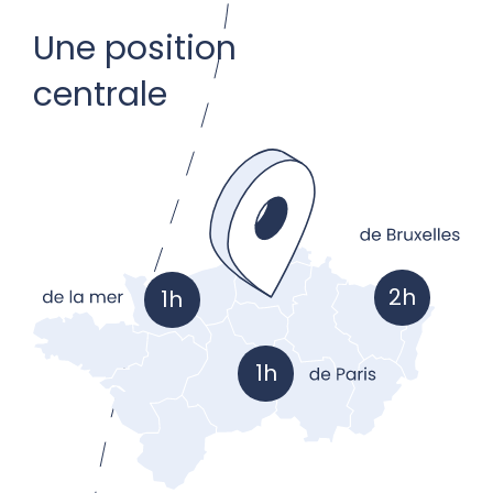
Une position
centrale
2h
1h
1h