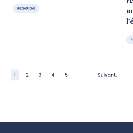
re
RECHERCHE
un
l’
R
1
2
3
4
5
Suivant.
…