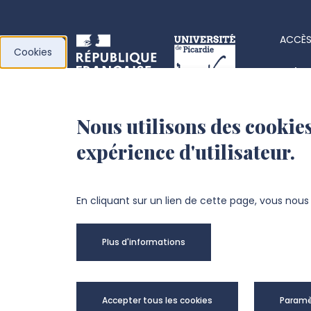
ACCÈS
Cookies
Acha
Actes
Nous utilisons des cookies
l’Université de
Fiche
expérience d'utilisateur.
Picardie Jules Verne
Offre
Fond
Chemin du Thil
En cliquant sur un lien de cette page, vous nou
80025 Amiens Cedex 1
Plus d'informations
+33 3 22 82 72 72
Univer
Accepter tous les cookies
Paramè
@Copy