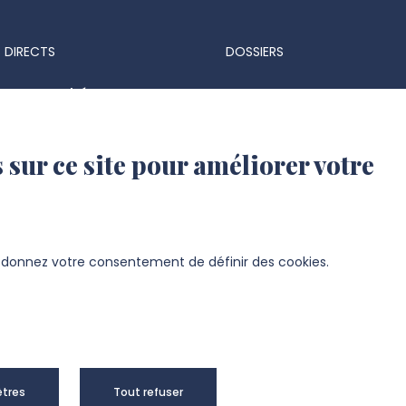
 DIRECTS
DOSSIERS
ts & marchés
Espace Presse
 réglementaires
Identité visuelle et logo
 sur ce site pour améliorer votre
 d'identité UPJV
s d'emploi
ation UPJV
s donnez votre consentement de définir des cookies.
sité de Picardie Jules Verne -
Mentions
tres
Tout refuser
right 2024