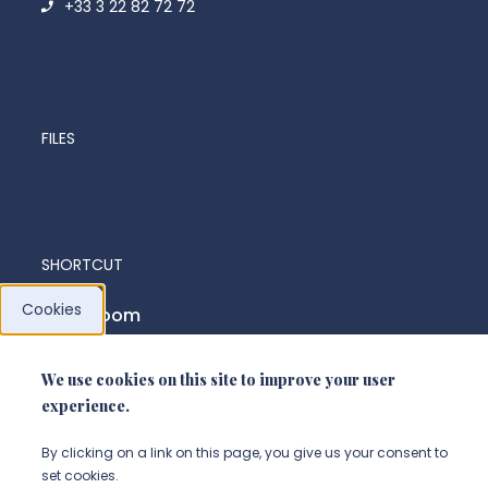
+33 3 22 82 72 72
FILES
SHORTCUT
Cookies
News room
We use cookies on this site to improve your user
FOLLOW US
experience.
Suivez-nous sur instagram (Nou
Suivez-nous sur linkedin (N
Suivez-nous sur facebo
By clicking on a link on this page, you give us your consent to
set cookies.